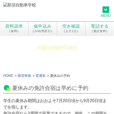
MENU
資料請求
仮申込み
空き確認
電話する
Instruction Cars
普通車免許
HOME
>
教習車種
>
普通車
>
夏休みの予約
夏休みの免許合宿は早めに予約
学生の夏休み期間はおおよそ7月20日頃から9月20日頃ま
でを指します。
免許合宿なら2週間で卒業できるので、例年、この期間を