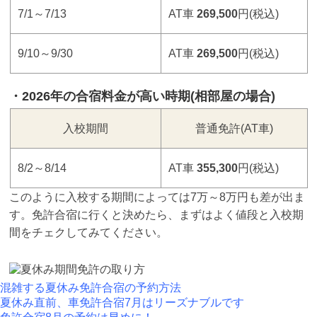
7/1～7/13
AT車
269,500
円
(税込)
9/10～9/30
AT車
269,500
円
(税込)
2026年の合宿料金が高い時期(相部屋の場合)
入校期間
普通免許(AT車)
8/2～8/14
AT車
355,300
円(税込)
このように入校する期間によっては7万～8万円も差が出ま
す。免許合宿に行くと決めたら、まずはよく値段と入校期
間をチェクしてみてください。
混雑する夏休み免許合宿の予約方法
夏休み直前、車免許合宿7月はリーズナブルです