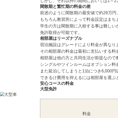
しかし、それ以外の期間においては1～
閑散期と繁忙期の料金の差
前述のように閑散期の最安値で約26万円
もちろん教習所によって料金設定はまち
学生の方は閑散期に入校する事は難しい
免許取得が可能です。
相部屋はリーズナブル
宿泊施設はグレードにより料金が異なり
その相部屋の料金は最初に支払いする料
相部屋は他の方と共同生活が前提なので
シングルやツインルームはオプション料
また延泊してしまうと1泊につき6,000
できるけ費用を抑えるには相部屋を選ぶ
安心コースの料金
大型免許
料金