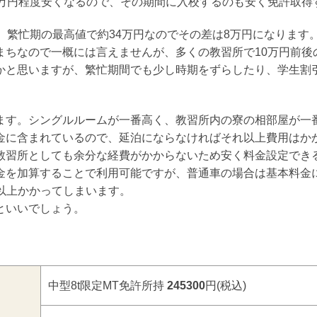
2万円程度安くなるので、その期間に入校するのも安く免許取得
、繁忙期の最高値で約34万円なのでその差は8万円になります
まちなので一概には言えませんが、多くの教習所で10万円前後
かと思いますが、繁忙期間でも少し時期をずらしたり、学生割
ます。シングルルームが一番高く、教習所内の寮の相部屋が一
金に含まれているので、延泊にならなければそれ以上費用はか
教習所としても余分な経費がかからないため安く料金設定でき
金を加算することで利用可能ですが、普通車の場合は基本料金
円以上かかってしまいます。
といいでしょう。
中型8t限定MT免許所持
245300
円(税込)