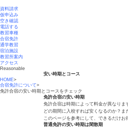
資料請求
仮申込み
空き確認
電話する
教習車種
合宿免許
通学教習
宿泊施設
教習所案内
アクセス
Reasonable
安い時期とコース
HOME
>
合宿免許について
>
免許合宿の安い時期とコースをチェック
免許合宿の安い時期
免許合宿は時期によって料金が異なりま
どの期間に入校すれば安くなるのか？ま
このページを参考にして、できるだけお
普通免許の安い時期は閑散期