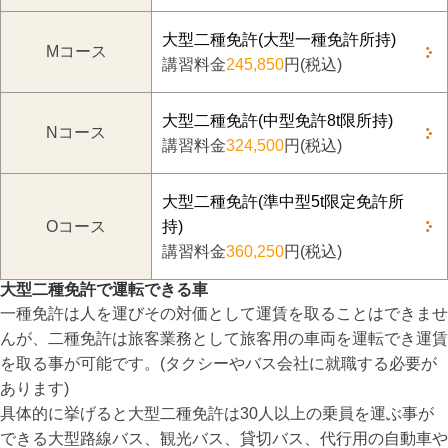
大型二種免許(大型一種免許所持)
Mコース
講習料金
245,850
円(税込)
大型二種免許(中型免許8t限所持)
Nコース
講習料金
324,500
円(税込)
大型二種免許(準中型5t限定免許所
Oコース
持)
講習料金
360,250
円(税込)
大型二種免許で運転できる車
一種免許は人を運びその対価として運賃を取ることはできませ
んが、二種免許は旅客業務として旅客用の車両を運転でき運賃
を取る事が可能です。(タクシーやバス会社に就職する必要が
あります)
具体的に挙げると大型二種免許は30人以上の乗員を運ぶ事が
できる大型路線バス、観光バス、貸切バス、代行用の自動車や