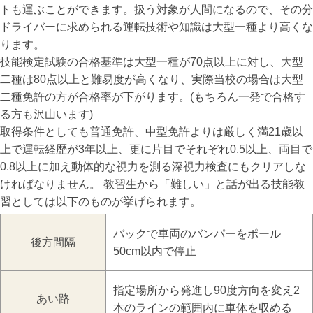
トも運ぶことができます。扱う対象が人間になるので、その分
ドライバーに求められる運転技術や知識は大型一種より高くな
ります。
技能検定試験の合格基準は大型一種が70点以上に対し、大型
二種は80点以上と難易度が高くなり、実際当校の場合は大型
二種免許の方が合格率が下がります。(もちろん一発で合格す
る方も沢山います)
取得条件としても普通免許、中型免許よりは厳しく満21歳以
上で運転経歴が3年以上、更に片目でそれぞれ0.5以上、両目で
0.8以上に加え動体的な視力を測る深視力検査にもクリアしな
ければなりません。 教習生から「難しい」と話が出る技能教
習としては以下のものが挙げられます。
バックで車両のバンパーをポール
後方間隔
50cm以内で停止
指定場所から発進し90度方向を変え2
あい路
本のラインの範囲内に車体を収める