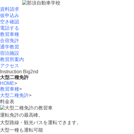
資料請求
仮申込み
空き確認
電話する
教習車種
合宿免許
通学教習
宿泊施設
教習所案内
アクセス
Instruction Big2nd
大型二種免許
HOME
>
教習車種
>
大型二種免許
>
料金表
運転免許の最高峰。
大型路線・観光バスを運転できます。
大型一種も運転可能