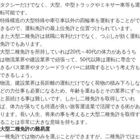
タクシーだけでなく、大型、中型トラックやミキサー車等も運
転可能です。
特殊構造の大型特殊や牽引車以外の四輪車を運転することがで
きるので、運転免許の最上位免許と位置づけられています。
また大型二種免許は就職に有利だけでなく、つぶしが効く運転
免許でもあります。
大型二種免許を所持していれば20代～40代の体力があるうち
は物流業界や建設業界で頑張って、50代以降は運転に専念で
きるバス業界やタクシードライバーに就職するという考え方も
できるしょう。
物流、建設業界は長距離の運転だけでなく荷物の積み下ろしな
どの力仕事も必要になるため、年齢を重ねるとその業界にずっ
と居続ける事は難しいです。しかし二種免許を取得していれ
ば、体力が落ちても待遇が良い旅客運送業で活躍できる術があ
ります。長い人生、将来の事を考えると大型二種免許を取得す
ることは非常に大きな意味を持ちます。
大型二種免許の難易度
一種免許では物のみを運ぶことができますが、二種免許ではヒ