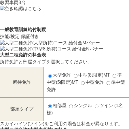
教習車両
8
台
一般教育訓練給付制度
技能/検定 保証付き
大型二種免許の料金表
所持免許と部屋タイプを選択してください。
大型免許
中型(8t限定)MT
準
所持免許
中型(5t限定)MT
中型免許
準中型
免許
相部屋
シングル
ツイン (
1名
部屋タイプ
様)
スカイハイツ(ツイン)をご利用の場合は料金が異なります。