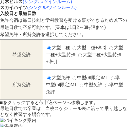
乃木ヒルズ
(シングル/ツインルーム)
スカイハイツ
(シングル/ツインルーム)
入校日と最短日数
免許合宿は毎日技能と学科教習を受ける事ができるため以下の
最短日数で卒業可能です。(乗車は1日2～3時限まで)
希望免許・所持免許を選択してください。
大型二種
大型二種+牽引
大型
希望免許
二種+大型特殊
大型二種+大型特殊
+牽引
大型免許
中型(8t限定)MT
準
所持免許
中型(5t限定)MT
中型免許
準中型
免許
■
をクリックすると仮申込ページへ移動します。
最短日数での卒業は、当校スケジュール表に沿って乗り越しな
どなく教習する場合です。