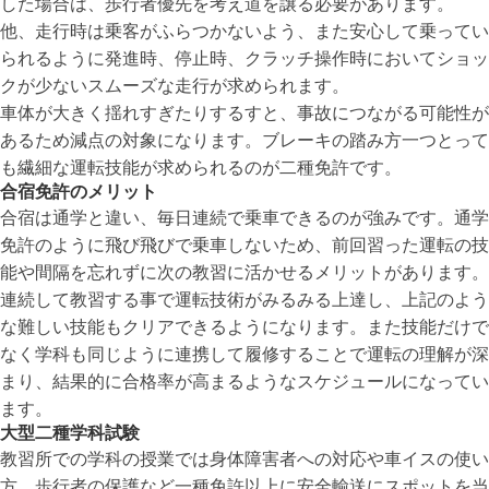
した場合は、歩行者優先を考え道を譲る必要があります。
他、走行時は乗客がふらつかないよう、また安心して乗ってい
られるように発進時、停止時、クラッチ操作時においてショッ
クが少ないスムーズな走行が求められます。
車体が大きく揺れすぎたりするすと、事故につながる可能性が
あるため減点の対象になります。ブレーキの踏み方一つとって
も繊細な運転技能が求められるのが二種免許です。
合宿免許のメリット
合宿は通学と違い、毎日連続で乗車できるのが強みです。通学
免許のように飛び飛びで乗車しないため、前回習った運転の技
能や間隔を忘れずに次の教習に活かせるメリットがあります。
連続して教習する事で運転技術がみるみる上達し、上記のよう
な難しい技能もクリアできるようになります。また技能だけで
なく学科も同じように連携して履修することで運転の理解が深
まり、結果的に合格率が高まるようなスケジュールになってい
ます。
大型二種学科試験
教習所での学科の授業では身体障害者への対応や車イスの使い
方、歩行者の保護など一種免許以上に安全輸送にスポットを当