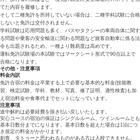
てた内容を履修します。
そして二種免許を所持していない場合は、二種学科試験に合格
しないと免許は交付されません。
学科試験は応用問題も多く、バスやタクシーの車両自体に関す
る問題や乗客の安全輸送に関わる問題など旅客自動車に係る法
令も出題されるため、一種より難易度は高めです。
運転免許試験場の本試験ではマークシート形式で90点以上で
合格になります。
その他・注意事項
料金内訳
免許合宿の料金は卒業する上で必要な基本的な料金(技能教
習、検定試験、学科、教材、写真、修了証明、適性検査)も加
え宿泊料金や食事代までセットになっています。
注意事項
途中解約は必要経費を除き払い戻しいたします。
安心コースの宿泊の保証はシングルルーム、ツインルームとも
基本日数分までになります。基本日数を超えた場合は1泊につ
き規定の料金がかかります。
刺青、タトゥーと思われるものがある方は入校できません。