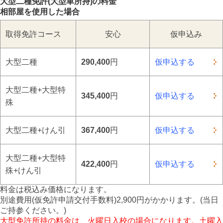
大型二種免許(大型車所持)の料金
相部屋を使用した場合
取得免許
コース
安心
仮申込み
大型二種
290,400
円
仮申込する
大型二種
+
大型特
345,400
円
仮申込する
殊
大型二種
+
けん引
367,400
円
仮申込する
大型二種
+
大型特
422,400
円
仮申込する
殊
+
けん引
料金は税込み価格になります。
別途費用(仮免許申請交付手数料)2,900円がかかります。(当日
ご持参ください。)
大型免許所持の料金は、火曜日入校の場合になります。土曜入