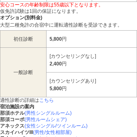
安心コースの年齢制限は55歳以下となります。
仮免許試験は1回の保証になります。
オプション(別料金)
大型二種免許の合宿中に運転適性診断を受診できます。
初任診断
5,800
円
[カウンセリングなし]
2,400
円
一般診断
[カウンセリングあり]
5,800
円
適性診断の詳細は
こちら
宿泊施設の案内
那須ホテル
(男性シングルルーム)
那須コーポ
(男性ルームシェア)
アネックス
(女性シングル/ツインルーム)
スカイハイツIII
(男性/女性相部屋)