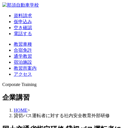
資料請求
仮申込み
空き確認
電話する
教習車種
合宿免許
通学教習
宿泊施設
教習所案内
アクセス
Corporate Training
企業講習
HOME
>
貸切バス運転者に対する社内安全教育外部研修