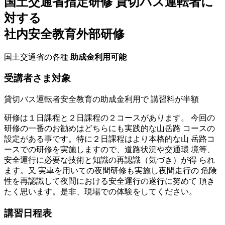
国土交通省指定研修
貸切バス運転者に
対する
社内安全教育外部研修
国土交通省の各種
助成金利用可能
受講者さま対象
貸切バス運転者安全教育の助成金利用で
講習料が半額
研修は１日課程と２日課程の２コースがあります。 今回の
研修の一番のお勧めはどちらにも実践的な山岳路 コースの
設定がある事です。特に２日課程はより本格的な山 岳路コ
ースでの研修を実施しますので、道路状況や交通環 境等、
安全運行に必要な技術と知識の再認識（気づき）が得 られ
ます。又 実車を用いての夜間研修も実施し夜間走行の 危険
性を再認識して夜間における安全運行の遂行に努めて 頂き
たく思います。是非、現場での体験をしてください。
講習日程表