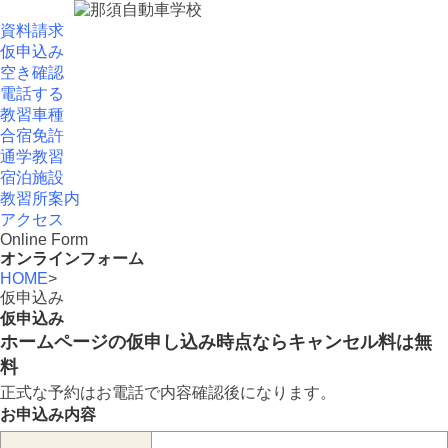
資料請求
仮申込み
空き確認
電話する
教習車種
合宿免許
通学教習
宿泊施設
教習所案内
アクセス
Online Form
オンラインフォーム
HOME
>
仮申込み
仮申込み
ホームページの仮申し込み時点ならキャンセル料は無
料
正式な予約はお電話で内容確認後になります。
お申込み内容