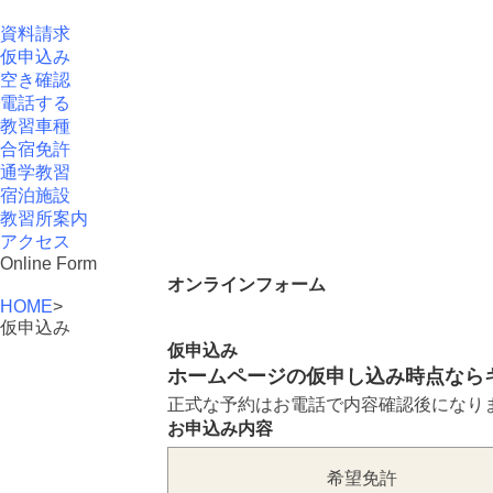
資料請求
仮申込み
空き確認
電話する
教習車種
合宿免許
通学教習
宿泊施設
教習所案内
アクセス
Online Form
オンラインフォーム
HOME
>
仮申込み
仮申込み
ホームページの仮申し込み時点なら
正式な予約はお電話で内容確認後になり
お申込み内容
希望免許