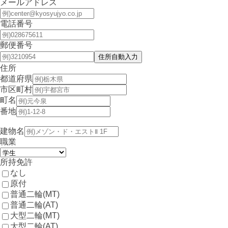
メールアドレス
電話番号
郵便番号
住所
都道府県
市区町村
町名
番地
建物名
職業
所持免許
なし
原付
普通二輪(MT)
普通二輪(AT)
大型二輪(MT)
大型二輪(AT)