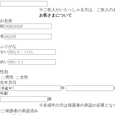
※ご友人がいらっしゃる方は、ご友人の
お客さまについて
お名前
姓
名
ふりがな
せい
めい
性別
男性
女性
生年月日
年
年齢
歳
※未成年の方は保護者の承認が必要とな
保護者の承認済み