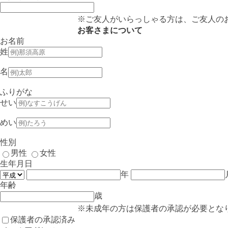
※ご友人がいらっしゃる方は、ご友人の
お客さまについて
お名前
姓
名
ふりがな
せい
めい
性別
男性
女性
生年月日
年
年齢
歳
※未成年の方は保護者の承認が必要とな
保護者の承認済み