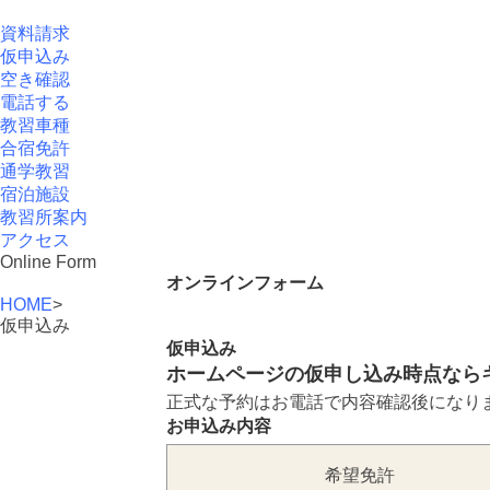
資料請求
仮申込み
空き確認
電話する
教習車種
合宿免許
通学教習
宿泊施設
教習所案内
アクセス
Online Form
オンラインフォーム
HOME
>
仮申込み
仮申込み
ホームページの仮申し込み時点なら
正式な予約はお電話で内容確認後になり
お申込み内容
希望免許