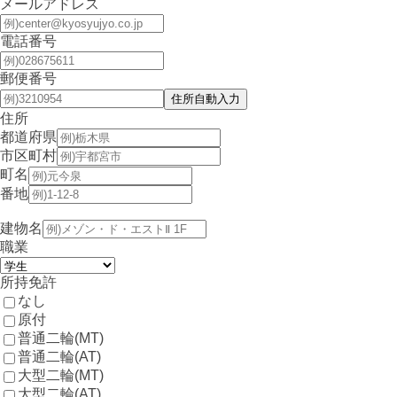
メールアドレス
電話番号
郵便番号
住所
都道府県
市区町村
町名
番地
建物名
職業
所持免許
なし
原付
普通二輪(MT)
普通二輪(AT)
大型二輪(MT)
大型二輪(AT)