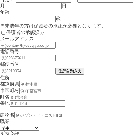
月
日
年齢
歳
※未成年の方は保護者の承認が必要となります。
保護者の承認済み
メールアドレス
電話番号
郵便番号
住所
都道府県
市区町村
町名
番地
建物名
職業
所持免許