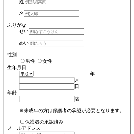
姓
名
ふりがな
せい
めい
性別
男性
女性
生年月日
年
月
日
年齢
歳
※未成年の方は保護者の承認が必要となります。
保護者の承認済み
メールアドレス