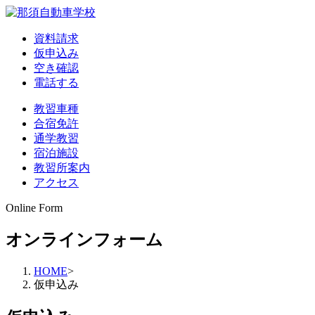
資料請求
仮申込み
空き確認
電話する
教習車種
合宿免許
通学教習
宿泊施設
教習所案内
アクセス
Online Form
オンラインフォーム
HOME
>
仮申込み