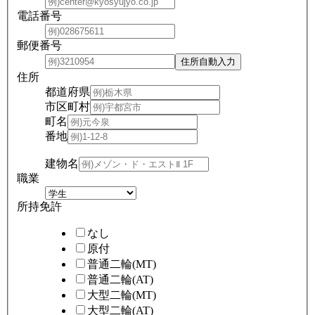
電話番号
郵便番号
住所
都道府県
市区町村
町名
番地
建物名
職業
所持免許
なし
原付
普通二輪(MT)
普通二輪(AT)
大型二輪(MT)
大型二輪(AT)