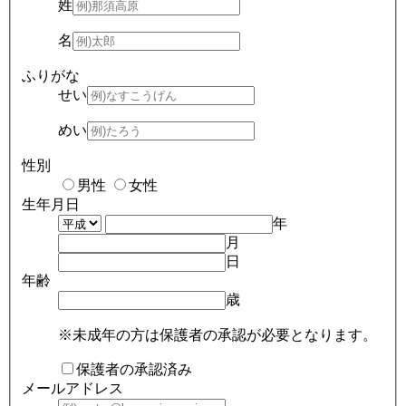
姓
名
ふりがな
せい
めい
性別
男性
女性
生年月日
年
月
日
年齢
歳
※未成年の方は保護者の承認が必要となります。
保護者の承認済み
メールアドレス