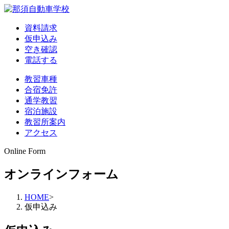
資料請求
仮申込み
空き確認
電話する
教習車種
合宿免許
通学教習
宿泊施設
教習所案内
アクセス
Online Form
オンラインフォーム
HOME
>
仮申込み