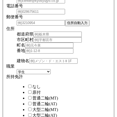
電話番号
郵便番号
住所
都道府県
市区町村
町名
番地
建物名
職業
所持免許
なし
原付
普通二輪(MT)
普通二輪(AT)
大型二輪(MT)
大型二輪(AT)