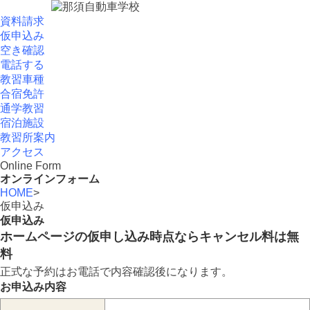
資料請求
仮申込み
空き確認
電話する
教習車種
合宿免許
通学教習
宿泊施設
教習所案内
アクセス
Online Form
オンラインフォーム
HOME
>
仮申込み
仮申込み
ホームページの仮申し込み時点ならキャンセル料は無
料
正式な予約はお電話で内容確認後になります。
お申込み内容