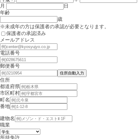
月
日
年齢
歳
※未成年の方は保護者の承認が必要となります。
保護者の承認済み
メールアドレス
電話番号
郵便番号
住所
都道府県
市区町村
町名
番地
建物名
職業
所持免許