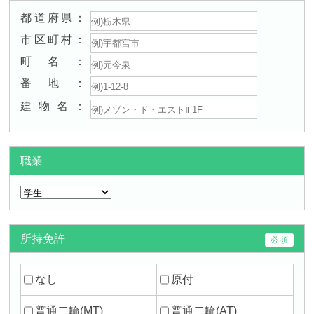
都道府県
市区町村
町名
番地
建物名
職業
所持免許
なし
原付
普通二輪(MT)
普通二輪(AT)