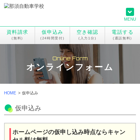
MENU
資料請求
仮申込み
空き確認
電話する
Online Form
オンラインフォーム
HOME
>
仮申込み
仮申込み
ホームページの仮申し込み時点ならキャン
セル料は無料