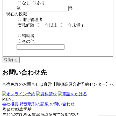
なし
あり
第
号
現在の役職
運行管理者
(実務経験
一年以上
一年未満
)
補助者
その他
送信する
お問い合わせ先
合宿免許のお問合せは
直営【那須高原合宿予約センター】
へ
MENU
会社概要
特定取引の記載
お問い合わせ
那須自動車学校
〒329-2733 栃木県那須塩原市二区町352-7