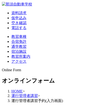
資料請求
仮申込み
空き確認
電話する
教習車種
合宿免許
通学教習
宿泊施設
教習所案内
アクセス
Online Form
オンラインフォーム
HOME
>
運行管理者講習
>
運行管理者講習予約(入力画面)