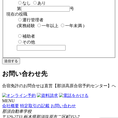
なし
あり
第
号
現在の役職
運行管理者
(実務経験
一年以上
一年未満
)
補助者
その他
送信する
お問い合わせ先
合宿免許のお問合せは
直営【那須高原合宿予約センター】
へ
MENU
会社概要
特定取引の記載
お問い合わせ
那須自動車学校
〒329-2733 栃木県那須塩原市二区町352-7