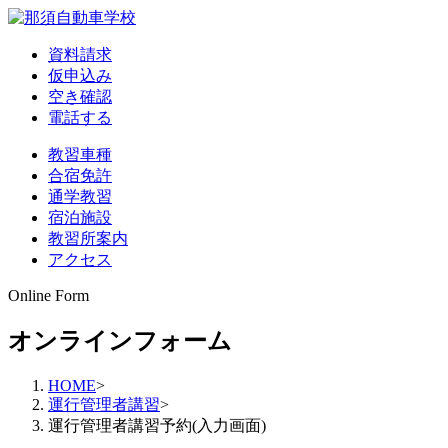
資料請求
仮申込み
空き確認
電話する
教習車種
合宿免許
通学教習
宿泊施設
教習所案内
アクセス
Online Form
オンラインフォーム
HOME
>
運行管理者講習
>
運行管理者講習予約(入力画面)