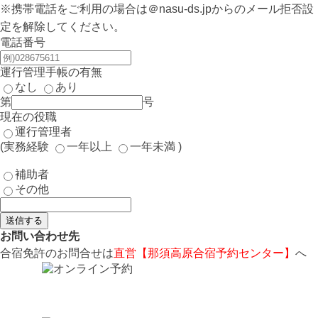
※携帯電話をご利用の場合は＠nasu-ds.jpからのメール拒否設
定を解除してください。
電話番号
運行管理手帳の有無
なし
あり
第
号
現在の役職
運行管理者
(実務経験
一年以上
一年未満
)
補助者
その他
送信する
お問い合わせ先
合宿免許のお問合せは
直営【那須高原合宿予約センター】
へ