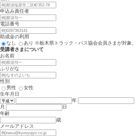
申込み責任者
電話番号
助成金の利用
なし
あり
※栃木県トラック・バス協会会員さまが対象
受講者さまについて
お名前
ふりがな
性別
男性
女性
生年月日
年
月
日
年齢
歳
メールアドレス