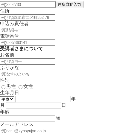
住所
申込み責任者
電話番号
受講者さまについて
お名前
ふりがな
性別
男性
女性
生年月日
年
月
日
年齢
歳
メールアドレス