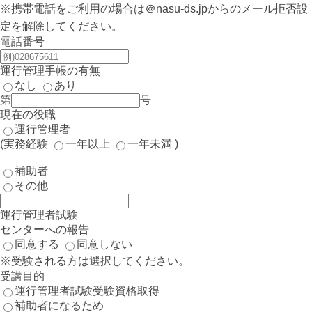
※携帯電話をご利用の場合は＠nasu-ds.jpからのメール拒否設
定を解除してください。
電話番号
運行管理手帳の有無
なし
あり
第
号
現在の役職
運行管理者
(実務経験
一年以上
一年未満
)
補助者
その他
運行管理者試験
センターへの報告
同意する
同意しない
※受験される方は選択してください。
受講目的
運行管理者試験受験資格取得
補助者になるため