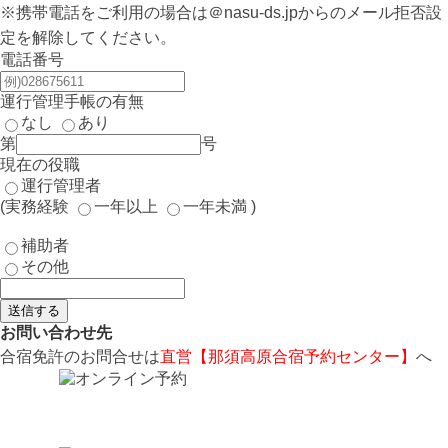
※携帯電話をご利用の場合は＠nasu-ds.jpからのメール拒否設
定を解除してください。
電話番号
運行管理手帳の有無
なし
あり
第
号
現在の役職
運行管理者
(実務経験
一年以上
一年未満
)
補助者
その他
送信する
お問い合わせ先
合宿免許のお問合せは
直営【那須高原合宿予約センター】
へ