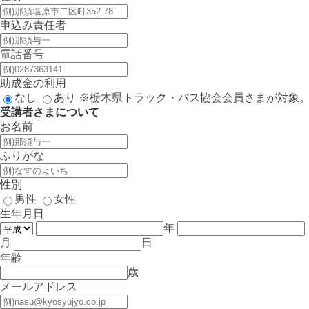
申込み責任者
電話番号
助成金の利用
なし
あり
※栃木県トラック・バス協会会員さまが対象
受講者さまについて
お名前
ふりがな
性別
男性
女性
生年月日
年
月
日
年齢
歳
メールアドレス